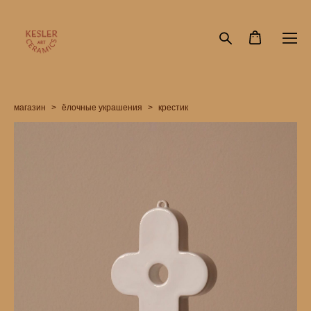
магазин
>
ёлочные украшения
>
крестик